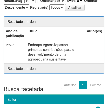
Result./Pág.
|
Ordenar por
Ordenar
Registro(s)
Resultado 1-1 de 1.
Ano de
Título
Autor(es)
publicação
2019
Embrapa Agrossilvipastoril:
-
primeiras contribuições para o
desenvolvimento de uma
agropecuária sustentável.
Resultado 1-1 de 1.
Anterior
1
Póximo
Busca facetada
Editor