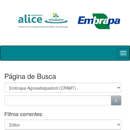
Skip
navigation
Página de Busca
Filtros correntes: