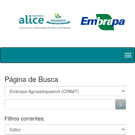
Skip
navigation
Página de Busca
Filtros correntes: