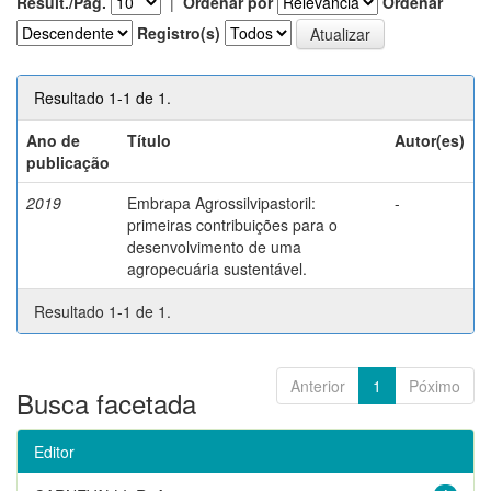
Result./Pág.
|
Ordenar por
Ordenar
Registro(s)
Resultado 1-1 de 1.
Ano de
Título
Autor(es)
publicação
2019
Embrapa Agrossilvipastoril:
-
primeiras contribuições para o
desenvolvimento de uma
agropecuária sustentável.
Resultado 1-1 de 1.
Anterior
1
Póximo
Busca facetada
Editor