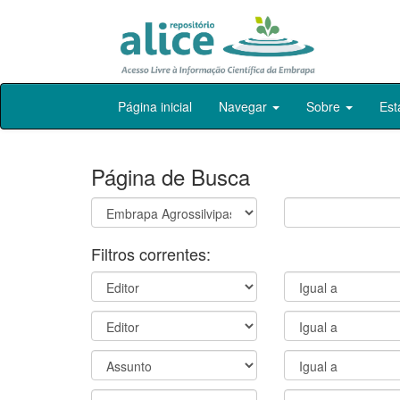
Skip
Página inicial
Navegar
Sobre
Est
navigation
Página de Busca
Filtros correntes: