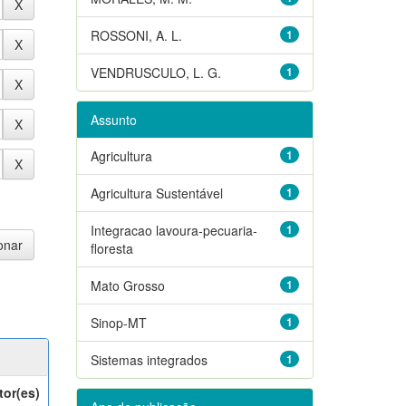
ROSSONI, A. L.
1
VENDRUSCULO, L. G.
1
Assunto
Agricultura
1
Agricultura Sustentável
1
Integracao lavoura-pecuaria-
1
floresta
Mato Grosso
1
Sinop-MT
1
Sistemas integrados
1
tor(es)