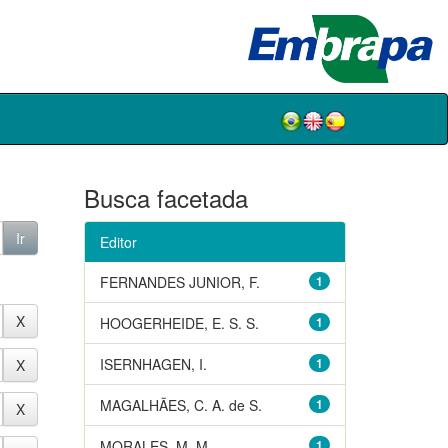
Busca facetada
Editor
FERNANDES JUNIOR, F.
1
HOOGERHEIDE, E. S. S.
1
ISERNHAGEN, I.
1
MAGALHÃES, C. A. de S.
1
MORALES, M. M.
1