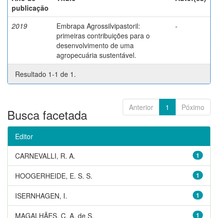
publicação
2019
Embrapa Agrossilvipastoril:
-
primeiras contribuições para o
desenvolvimento de uma
agropecuária sustentável.
Resultado 1-1 de 1.
Anterior
1
Póximo
Busca facetada
Editor
CARNEVALLI, R. A.
1
HOOGERHEIDE, E. S. S.
1
ISERNHAGEN, I.
1
MAGALHÃES, C. A. de S.
1