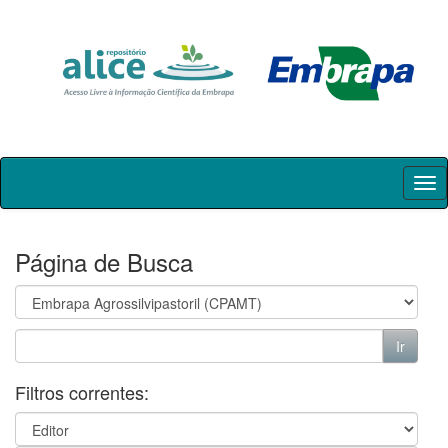
Skip
navigation
Página de Busca
Filtros correntes: