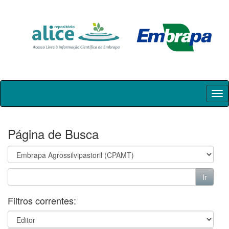
Skip
navigation
Página de Busca
Filtros correntes: