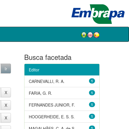
Busca facetada
Editor
CARNEVALLI, R. A.
1
FARIA, G. R.
1
FERNANDES JUNIOR, F.
1
HOOGERHEIDE, E. S. S.
1
MAGALHÃES, C. A. de S.
1