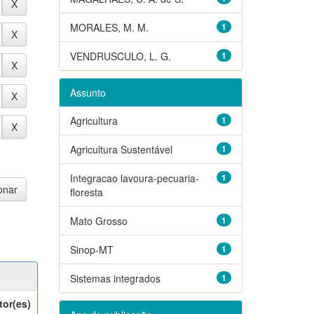
MORALES, M. M.
1
VENDRUSCULO, L. G.
1
Assunto
Agricultura
1
Agricultura Sustentável
1
Integracao lavoura-pecuaria-
1
floresta
Mato Grosso
1
Sinop-MT
1
Sistemas integrados
1
tor(es)