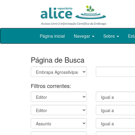
Skip
Página inicial
Navegar
Sobre
Est
navigation
Página de Busca
Filtros correntes: