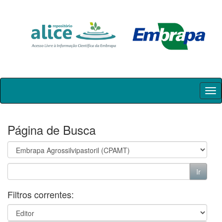
Skip
navigation
Página de Busca
Filtros correntes: