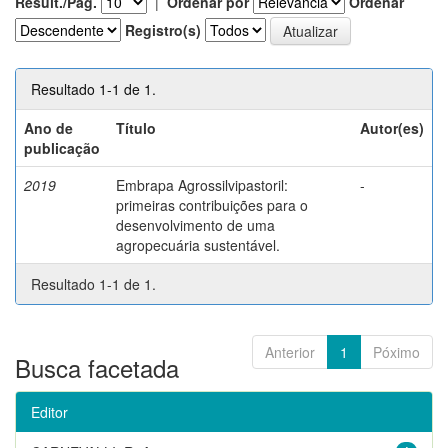
Result./Pág.
|
Ordenar por
Ordenar
Registro(s)
Resultado 1-1 de 1.
Ano de
Título
Autor(es)
publicação
2019
Embrapa Agrossilvipastoril:
-
primeiras contribuições para o
desenvolvimento de uma
agropecuária sustentável.
Resultado 1-1 de 1.
Anterior
1
Póximo
Busca facetada
Editor