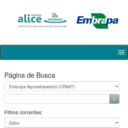
Skip
navigation
Página de Busca
Filtros correntes: