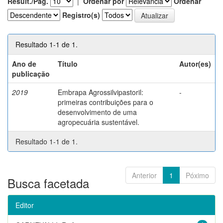
Result./Pág.
|
Ordenar por
Ordenar
Registro(s)
Resultado 1-1 de 1.
Ano de
Título
Autor(es)
publicação
2019
Embrapa Agrossilvipastoril:
-
primeiras contribuições para o
desenvolvimento de uma
agropecuária sustentável.
Resultado 1-1 de 1.
Anterior
1
Póximo
Busca facetada
Editor