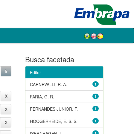
Busca facetada
Editor
CARNEVALLI, R. A.
1
FARIA, G. R.
1
FERNANDES JUNIOR, F.
1
HOOGERHEIDE, E. S. S.
1
ISERNHAGEN, I.
1