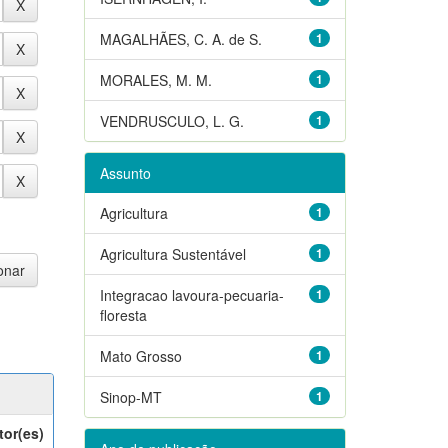
MAGALHÃES, C. A. de S.
1
MORALES, M. M.
1
VENDRUSCULO, L. G.
1
Assunto
Agricultura
1
Agricultura Sustentável
1
Integracao lavoura-pecuaria-
1
floresta
Mato Grosso
1
Sinop-MT
1
tor(es)