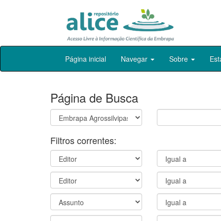
Skip
Página inicial
Navegar
Sobre
Est
navigation
Página de Busca
Filtros correntes: