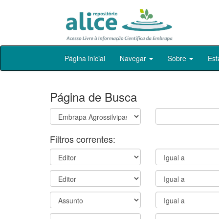
Skip
Página inicial
Navegar
Sobre
Est
navigation
Página de Busca
Filtros correntes: