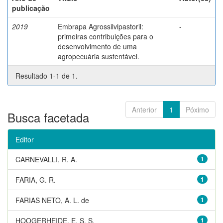
publicação
2019
Embrapa Agrossilvipastoril:
-
primeiras contribuições para o
desenvolvimento de uma
agropecuária sustentável.
Resultado 1-1 de 1.
Anterior
1
Póximo
Busca facetada
Editor
CARNEVALLI, R. A.
1
FARIA, G. R.
1
FARIAS NETO, A. L. de
1
HOOGERHEIDE, E. S. S.
1