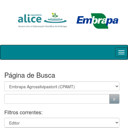
Skip
navigation
Página de Busca
Filtros correntes: