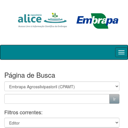
Skip
navigation
Página de Busca
Filtros correntes: