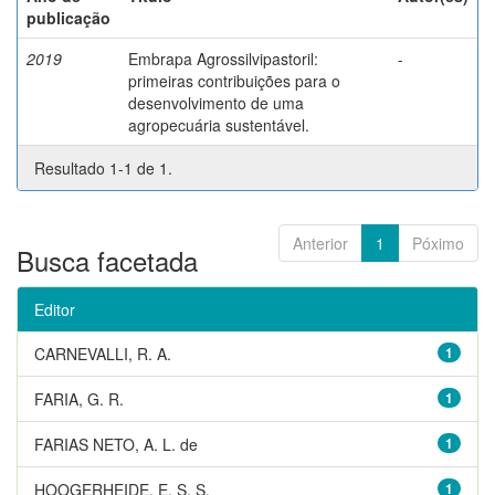
publicação
2019
Embrapa Agrossilvipastoril:
-
primeiras contribuições para o
desenvolvimento de uma
agropecuária sustentável.
Resultado 1-1 de 1.
Anterior
1
Póximo
Busca facetada
Editor
CARNEVALLI, R. A.
1
FARIA, G. R.
1
FARIAS NETO, A. L. de
1
HOOGERHEIDE, E. S. S.
1