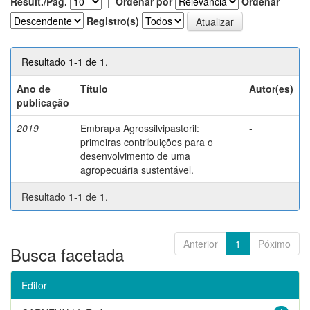
Result./Pág.
|
Ordenar por
Ordenar
Registro(s)
Resultado 1-1 de 1.
Ano de
Título
Autor(es)
publicação
2019
Embrapa Agrossilvipastoril:
-
primeiras contribuições para o
desenvolvimento de uma
agropecuária sustentável.
Resultado 1-1 de 1.
Anterior
1
Póximo
Busca facetada
Editor