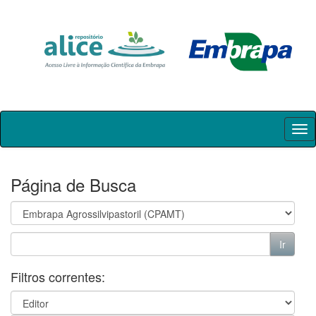
Skip
navigation
Página de Busca
Filtros correntes: