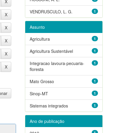
VENDRUSCULO, L. G.
1
Assunto
Agricultura
1
Agricultura Sustentável
1
Integracao lavoura-pecuaria-
1
floresta
Mato Grosso
1
Sinop-MT
1
Sistemas integrados
1
Ano de publicação
2019
1