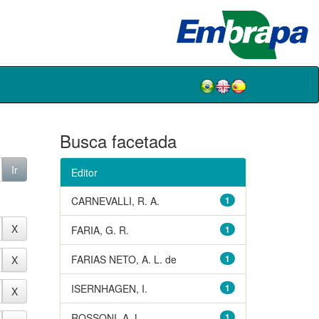
Busca facetada
Editor
CARNEVALLI, R. A.
1
FARIA, G. R.
1
FARIAS NETO, A. L. de
1
ISERNHAGEN, I.
1
ROSSONI, A. L.
1