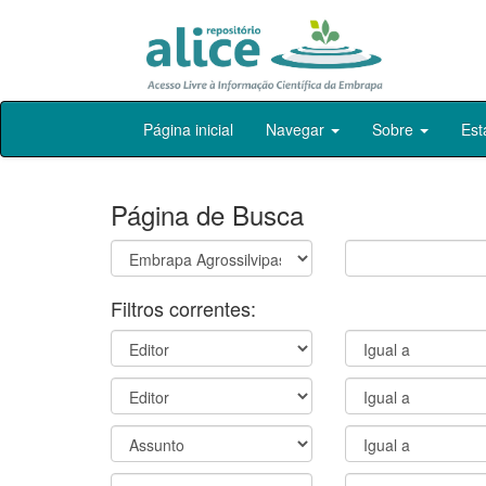
Skip
Página inicial
Navegar
Sobre
Est
navigation
Página de Busca
Filtros correntes: