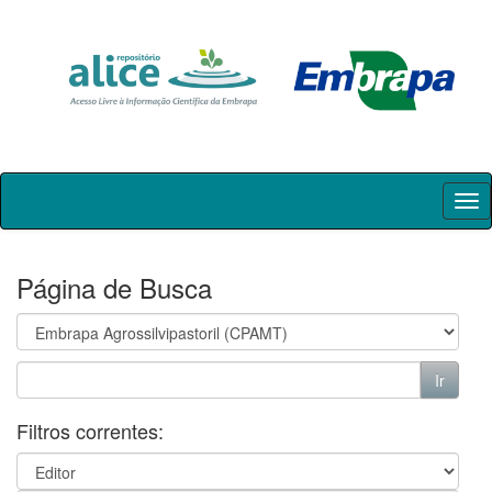
Skip
navigation
Página de Busca
Filtros correntes: