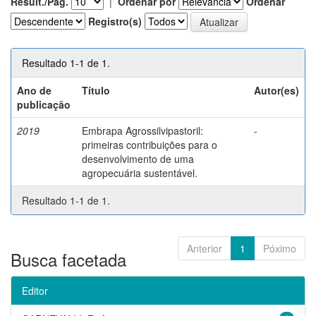
Result./Pág.
|
Ordenar por
Ordenar
Registro(s)
Resultado 1-1 de 1.
Ano de
Título
Autor(es)
publicação
2019
Embrapa Agrossilvipastoril:
-
primeiras contribuições para o
desenvolvimento de uma
agropecuária sustentável.
Resultado 1-1 de 1.
Anterior
1
Póximo
Busca facetada
Editor