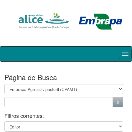
Skip
navigation
Página de Busca
Filtros correntes: