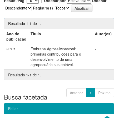
Result./Pág.
|
Ordenar por
Ordenar
Registro(s)
Resultado 1-1 de 1.
Ano de
Título
Autor(es)
publicação
2019
Embrapa Agrossilvipastoril:
-
primeiras contribuições para o
desenvolvimento de uma
agropecuária sustentável.
Resultado 1-1 de 1.
Anterior
1
Póximo
Busca facetada
Editor