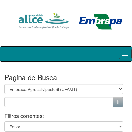
Skip
navigation
Página de Busca
Filtros correntes: