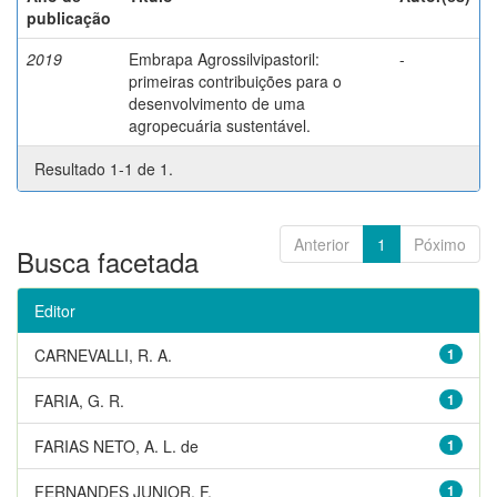
publicação
2019
Embrapa Agrossilvipastoril:
-
primeiras contribuições para o
desenvolvimento de uma
agropecuária sustentável.
Resultado 1-1 de 1.
Anterior
1
Póximo
Busca facetada
Editor
CARNEVALLI, R. A.
1
FARIA, G. R.
1
FARIAS NETO, A. L. de
1
FERNANDES JUNIOR, F.
1