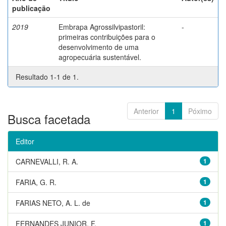
publicação
2019
Embrapa Agrossilvipastoril:
-
primeiras contribuições para o
desenvolvimento de uma
agropecuária sustentável.
Resultado 1-1 de 1.
Anterior
1
Póximo
Busca facetada
Editor
CARNEVALLI, R. A.
1
FARIA, G. R.
1
FARIAS NETO, A. L. de
1
FERNANDES JUNIOR, F.
1