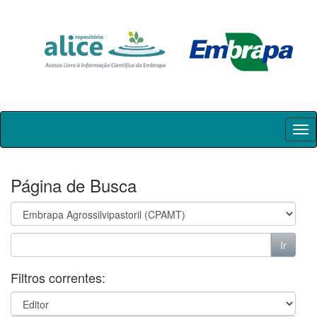
Skip
navigation
Página de Busca
Filtros correntes: