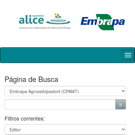
Skip
navigation
Página de Busca
Filtros correntes: