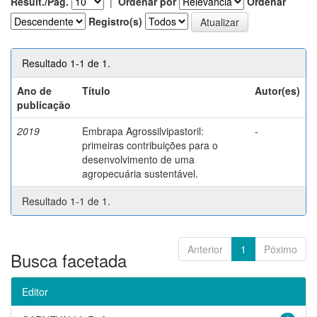
Result./Pág.
|
Ordenar por
Ordenar
Registro(s)
Resultado 1-1 de 1.
Ano de
Título
Autor(es)
publicação
2019
Embrapa Agrossilvipastoril:
-
primeiras contribuições para o
desenvolvimento de uma
agropecuária sustentável.
Resultado 1-1 de 1.
Anterior
1
Póximo
Busca facetada
Editor