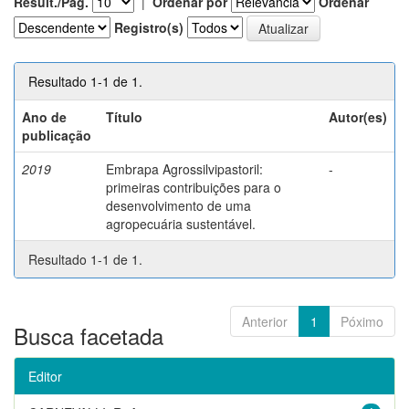
Result./Pág.
|
Ordenar por
Ordenar
Registro(s)
Resultado 1-1 de 1.
Ano de
Título
Autor(es)
publicação
2019
Embrapa Agrossilvipastoril:
-
primeiras contribuições para o
desenvolvimento de uma
agropecuária sustentável.
Resultado 1-1 de 1.
Anterior
1
Póximo
Busca facetada
Editor