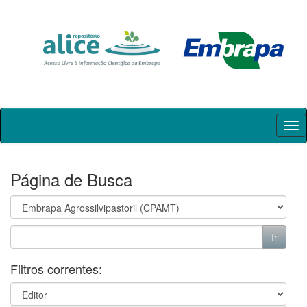
Skip
navigation
Página de Busca
Filtros correntes: