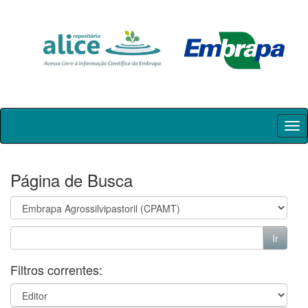
Skip
navigation
Página de Busca
Filtros correntes: