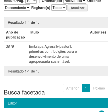
Result./Pág.
|
Ordenar por
Ordenar
Registro(s)
Resultado 1-1 de 1.
Ano de
Título
Autor(es)
publicação
2019
Embrapa Agrossilvipastoril:
-
primeiras contribuições para o
desenvolvimento de uma
agropecuária sustentável.
Resultado 1-1 de 1.
Anterior
1
Póximo
Busca facetada
Editor