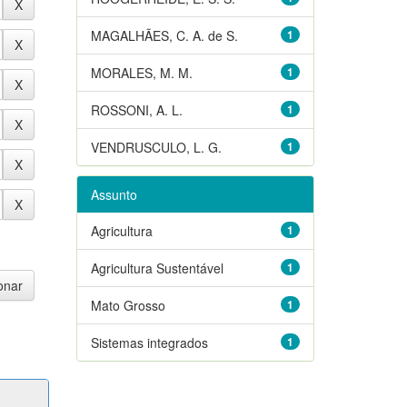
MAGALHÃES, C. A. de S.
1
MORALES, M. M.
1
ROSSONI, A. L.
1
VENDRUSCULO, L. G.
1
Assunto
Agricultura
1
Agricultura Sustentável
1
Mato Grosso
1
Sistemas integrados
1