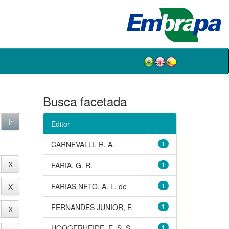
Busca facetada
Editor
CARNEVALLI, R. A.
1
FARIA, G. R.
1
FARIAS NETO, A. L. de
1
FERNANDES JUNIOR, F.
1
HOOGERHEIDE, E. S. S.
1