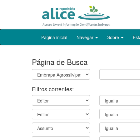
Skip
Página inicial
Navegar
Sobre
Est
navigation
Página de Busca
Filtros correntes: