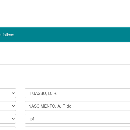
atísticas