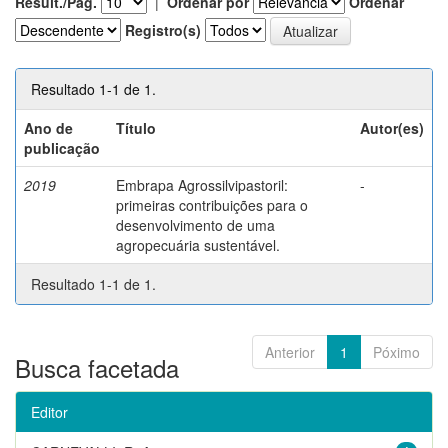
Result./Pág.
|
Ordenar por
Ordenar
Registro(s)
Resultado 1-1 de 1.
Ano de
Título
Autor(es)
publicação
2019
Embrapa Agrossilvipastoril:
-
primeiras contribuições para o
desenvolvimento de uma
agropecuária sustentável.
Resultado 1-1 de 1.
Anterior
1
Póximo
Busca facetada
Editor