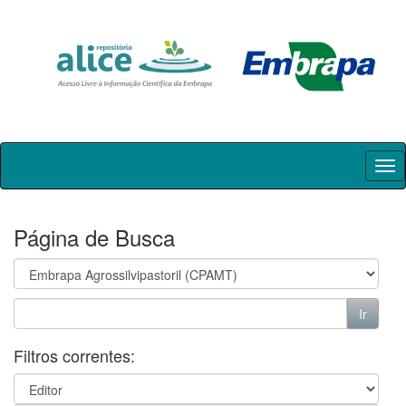
Skip
navigation
Página de Busca
Filtros correntes: