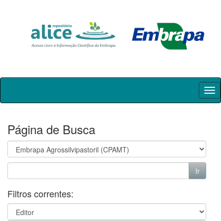
Skip
navigation
Página de Busca
Filtros correntes: