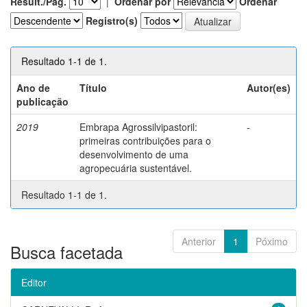
Result./Pág.
|
Ordenar por
Ordenar
Registro(s)
Resultado 1-1 de 1.
Ano de
Título
Autor(es)
publicação
2019
Embrapa Agrossilvipastoril:
-
primeiras contribuições para o
desenvolvimento de uma
agropecuária sustentável.
Resultado 1-1 de 1.
Anterior
1
Póximo
Busca facetada
Editor