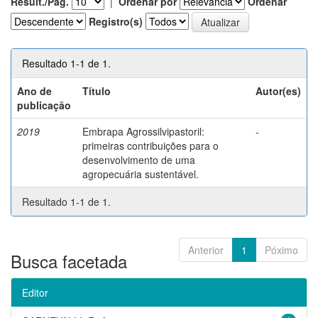
Result./Pág.
|
Ordenar por
Ordenar
Registro(s)
Resultado 1-1 de 1.
Ano de
Título
Autor(es)
publicação
2019
Embrapa Agrossilvipastoril:
-
primeiras contribuições para o
desenvolvimento de uma
agropecuária sustentável.
Resultado 1-1 de 1.
Anterior
1
Póximo
Busca facetada
Editor