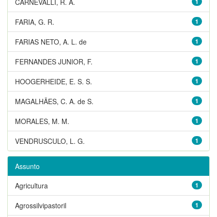
CARNEVALLI, R. A.
1
FARIA, G. R.
1
FARIAS NETO, A. L. de
1
FERNANDES JUNIOR, F.
1
HOOGERHEIDE, E. S. S.
1
MAGALHÃES, C. A. de S.
1
MORALES, M. M.
1
VENDRUSCULO, L. G.
1
Assunto
Agricultura
1
Agrossilvipastoril
1