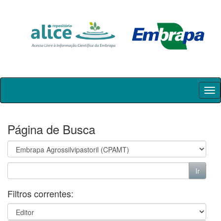
Skip
navigation
Página de Busca
Filtros correntes: