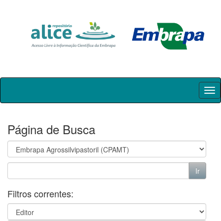
Skip
navigation
Página de Busca
Filtros correntes: