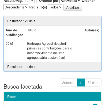
Result./Pág.
|
Ordenar por
Ordenar
Registro(s)
Resultado 1-1 de 1.
Ano de
Título
Autor(es)
publicação
2019
Embrapa Agrossilvipastoril:
-
primeiras contribuições para o
desenvolvimento de uma
agropecuária sustentável.
Resultado 1-1 de 1.
Anterior
1
Póximo
Busca facetada
Editor