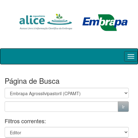
Skip
navigation
Página de Busca
Filtros correntes: