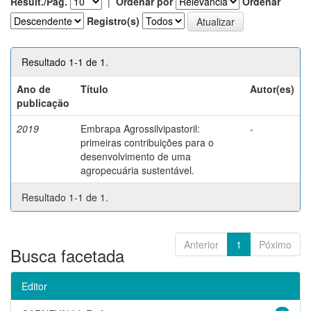
Result./Pág.
|
Ordenar por
Ordenar
Registro(s)
Resultado 1-1 de 1.
Ano de
Título
Autor(es)
publicação
2019
Embrapa Agrossilvipastoril:
-
primeiras contribuições para o
desenvolvimento de uma
agropecuária sustentável.
Resultado 1-1 de 1.
Anterior
1
Póximo
Busca facetada
Editor