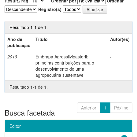
Result./Pág.
|
Ordenar por
Ordenar
Registro(s)
Resultado 1-1 de 1.
Ano de
Título
Autor(es)
publicação
2019
Embrapa Agrossilvipastoril:
-
primeiras contribuições para o
desenvolvimento de uma
agropecuária sustentável.
Resultado 1-1 de 1.
Anterior
1
Póximo
Busca facetada
Editor