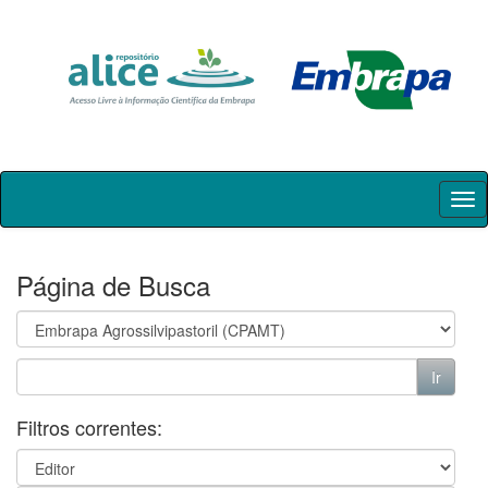
Skip
navigation
Página de Busca
Filtros correntes: