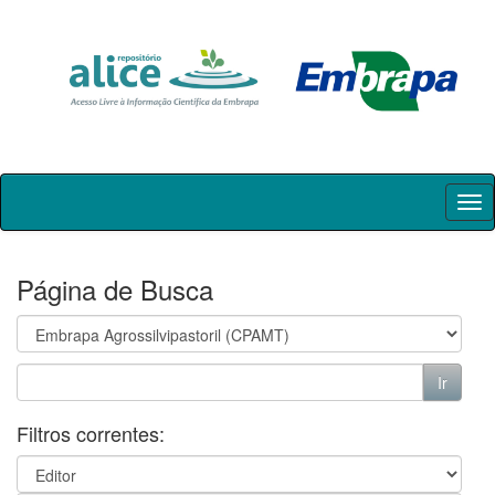
Skip
navigation
Página de Busca
Filtros correntes: