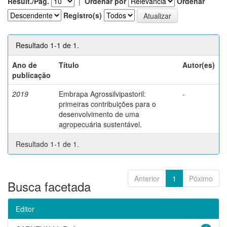
Result./Pág.
|
Ordenar por
Ordenar
Registro(s)
Resultado 1-1 de 1.
Ano de
Título
Autor(es)
publicação
2019
Embrapa Agrossilvipastoril:
-
primeiras contribuições para o
desenvolvimento de uma
agropecuária sustentável.
Resultado 1-1 de 1.
Anterior
1
Póximo
Busca facetada
Editor