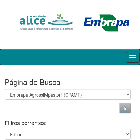
Skip
navigation
Página de Busca
Filtros correntes: