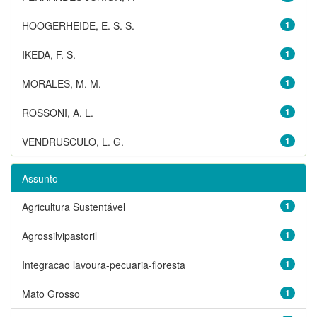
HOOGERHEIDE, E. S. S.
1
IKEDA, F. S.
1
MORALES, M. M.
1
ROSSONI, A. L.
1
VENDRUSCULO, L. G.
1
Assunto
Agricultura Sustentável
1
Agrossilvipastoril
1
Integracao lavoura-pecuaria-floresta
1
Mato Grosso
1