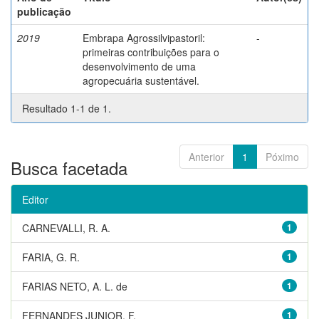
publicação
2019
Embrapa Agrossilvipastoril:
-
primeiras contribuições para o
desenvolvimento de uma
agropecuária sustentável.
Resultado 1-1 de 1.
Anterior
1
Póximo
Busca facetada
Editor
CARNEVALLI, R. A.
1
FARIA, G. R.
1
FARIAS NETO, A. L. de
1
FERNANDES JUNIOR, F.
1