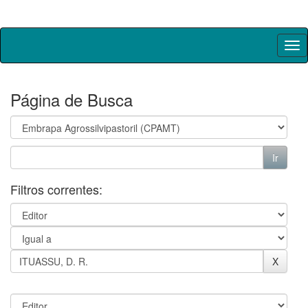
Skip
navigation
Página de Busca
Filtros correntes: