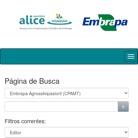
Skip
navigation
Página de Busca
Filtros correntes: