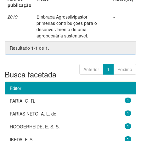
publicação
2019
Embrapa Agrossilvipastoril:
-
primeiras contribuições para o
desenvolvimento de uma
agropecuária sustentável.
Resultado 1-1 de 1.
Anterior
1
Póximo
Busca facetada
Editor
FARIA, G. R.
1
FARIAS NETO, A. L. de
1
HOOGERHEIDE, E. S. S.
1
IKEDA, F. S.
1