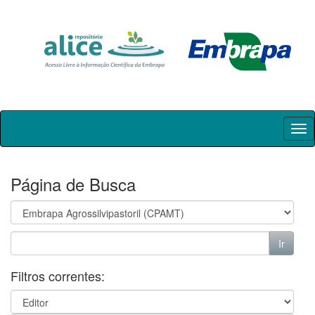
Skip
navigation
Página de Busca
Filtros correntes: