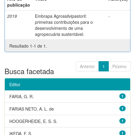
publicação
2019
Embrapa Agrossilvipastoril:
-
primeiras contribuições para o
desenvolvimento de uma
agropecuária sustentável.
Resultado 1-1 de 1.
Anterior
1
Póximo
Busca facetada
Editor
FARIA, G. R.
1
FARIAS NETO, A. L. de
1
HOOGERHEIDE, E. S. S.
1
IKEDA, F. S.
1