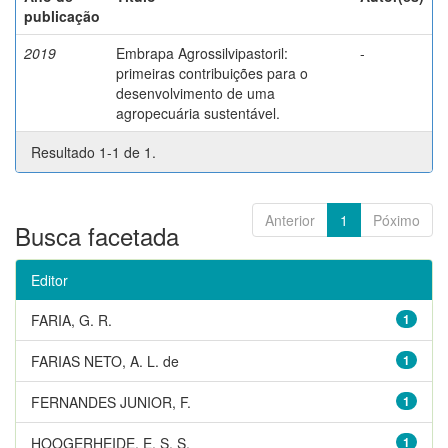
publicação
2019
Embrapa Agrossilvipastoril:
-
primeiras contribuições para o
desenvolvimento de uma
agropecuária sustentável.
Resultado 1-1 de 1.
Anterior
1
Póximo
Busca facetada
Editor
FARIA, G. R.
1
FARIAS NETO, A. L. de
1
FERNANDES JUNIOR, F.
1
HOOGERHEIDE, E. S. S.
1