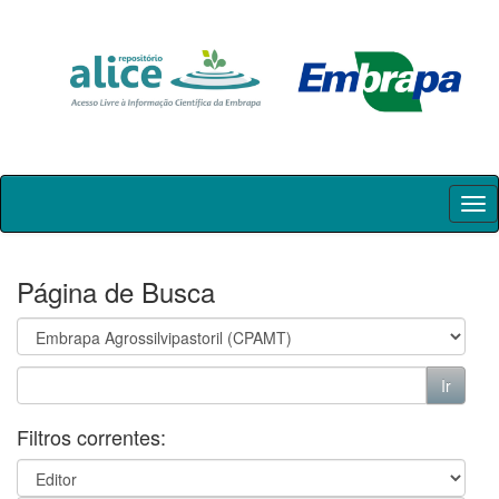
Skip
navigation
Página de Busca
Filtros correntes: