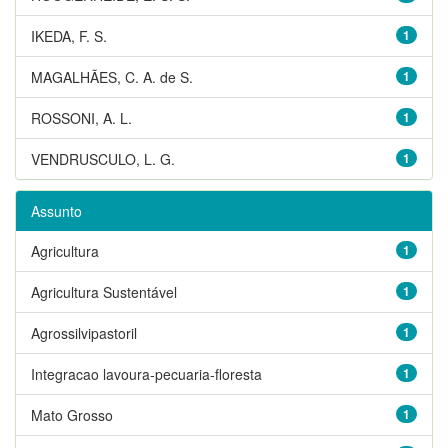
IKEDA, F. S.
1
MAGALHÃES, C. A. de S.
1
ROSSONI, A. L.
1
VENDRUSCULO, L. G.
1
Assunto
Agricultura
1
Agricultura Sustentável
1
Agrossilvipastoril
1
Integracao lavoura-pecuaria-floresta
1
Mato Grosso
1