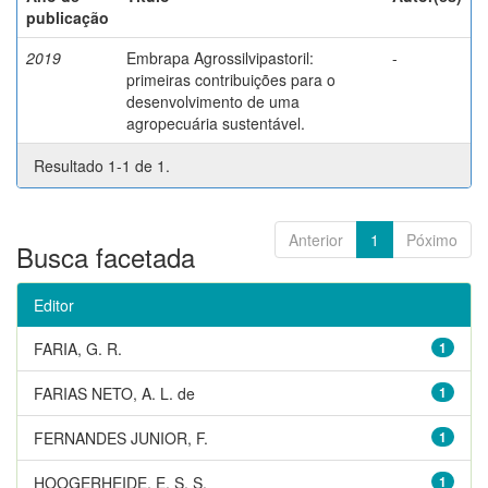
publicação
2019
Embrapa Agrossilvipastoril:
-
primeiras contribuições para o
desenvolvimento de uma
agropecuária sustentável.
Resultado 1-1 de 1.
Anterior
1
Póximo
Busca facetada
Editor
FARIA, G. R.
1
FARIAS NETO, A. L. de
1
FERNANDES JUNIOR, F.
1
HOOGERHEIDE, E. S. S.
1