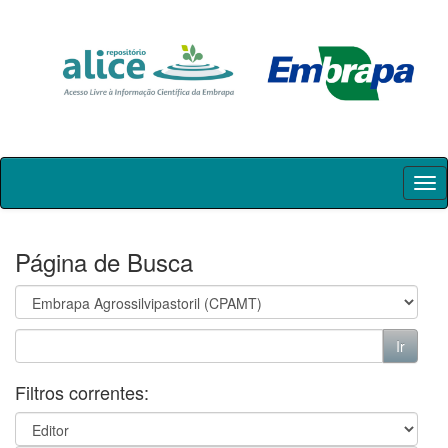
Skip
navigation
Página de Busca
Filtros correntes: