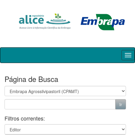
Skip
navigation
Página de Busca
Filtros correntes: