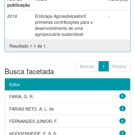
publicação
2019
Embrapa Agrossilvipastoril:
-
primeiras contribuições para o
desenvolvimento de uma
agropecuária sustentável.
Resultado 1-1 de 1.
Anterior
1
Póximo
Busca facetada
Editor
FARIA, G. R.
1
FARIAS NETO, A. L. de
1
FERNANDES JUNIOR, F.
1
HOOGERHEIDE, E. S. S.
1