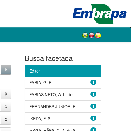
Busca facetada
Editor
FARIA, G. R.
1
FARIAS NETO, A. L. de
1
FERNANDES JUNIOR, F.
1
IKEDA, F. S.
1
MAGALHÃES, C. A. de S.
1