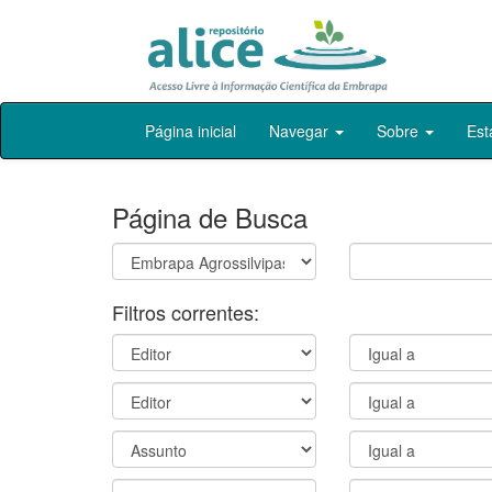
Skip
Página inicial
Navegar
Sobre
Est
navigation
Página de Busca
Filtros correntes: