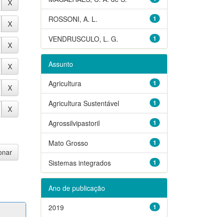
ROSSONI, A. L.
1
VENDRUSCULO, L. G.
1
Assunto
Agricultura
1
Agricultura Sustentável
1
Agrossilvipastoril
1
Mato Grosso
1
Sistemas integrados
1
Ano de publicação
2019
1