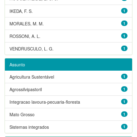
IKEDA, F. S.
1
MORALES, M. M.
1
ROSSONI, A. L.
1
VENDRUSCULO, L. G.
1
Assunto
Agricultura Sustentável
1
Agrossilvipastoril
1
Integracao lavoura-pecuaria-floresta
1
Mato Grosso
1
Sistemas integrados
1