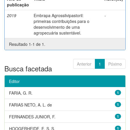
publicação
2019
Embrapa Agrossilvipastoril:
-
primeiras contribuições para o
desenvolvimento de uma
agropecuária sustentável.
Resultado 1-1 de 1.
Anterior
1
Póximo
Busca facetada
Editor
FARIA, G. R.
1
FARIAS NETO, A. L. de
1
FERNANDES JUNIOR, F.
1
HOOGERHEIDE, E. S. S.
1