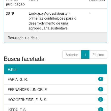
publicação
2019
Embrapa Agrossilvipastoril:
-
primeiras contribuições para o
desenvolvimento de uma
agropecuária sustentável.
Resultado 1-1 de 1.
Anterior
1
Póximo
Busca facetada
Editor
FARIA, G. R.
1
FERNANDES JUNIOR, F.
1
HOOGERHEIDE, E. S. S.
1
IKEDA, F. S.
1