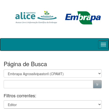
Skip
navigation
Página de Busca
Filtros correntes: