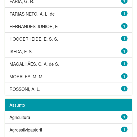
FARIA, G. R.
1
FARIAS NETO, A. L. de
1
FERNANDES JUNIOR, F.
1
HOOGERHEIDE, E. S. S.
1
IKEDA, F. S.
1
MAGALHÃES, C. A. de S.
1
MORALES, M. M.
1
ROSSONI, A. L.
1
Assunto
Agricultura
1
Agrossilvipastoril
1