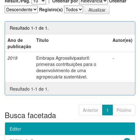
Result./Pág.
|
Ordenar por
Ordenar
Registro(s)
Resultado 1-1 de 1.
Ano de
Título
Autor(es)
publicação
2019
Embrapa Agrossilvipastoril:
-
primeiras contribuições para o
desenvolvimento de uma
agropecuária sustentável.
Resultado 1-1 de 1.
Anterior
1
Póximo
Busca facetada
Editor