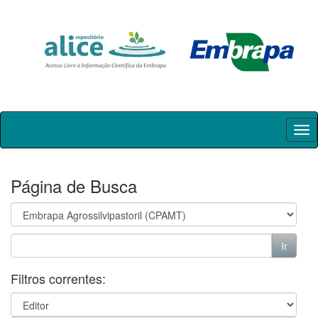
Skip
navigation
Página de Busca
Filtros correntes: