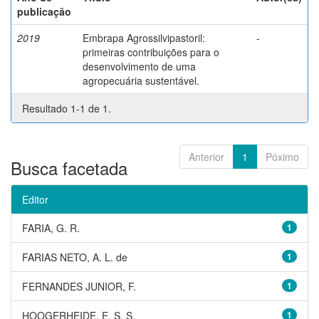
publicação
2019
Embrapa Agrossilvipastoril:
-
primeiras contribuições para o
desenvolvimento de uma
agropecuária sustentável.
Resultado 1-1 de 1.
Anterior
1
Póximo
Busca facetada
Editor
FARIA, G. R.
1
FARIAS NETO, A. L. de
1
FERNANDES JUNIOR, F.
1
HOOGERHEIDE, E. S. S.
1