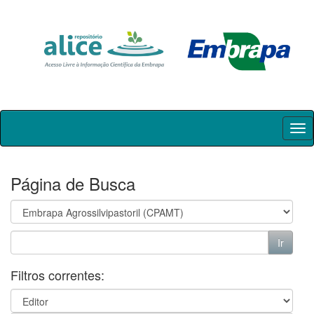
Skip
navigation
Página de Busca
Filtros correntes: