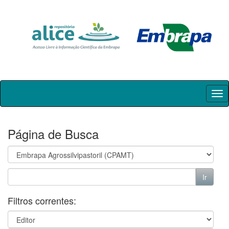
Skip
navigation
Página de Busca
Filtros correntes: