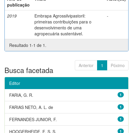
publicação
2019
Embrapa Agrossilvipastoril:
-
primeiras contribuições para o
desenvolvimento de uma
agropecuária sustentável.
Resultado 1-1 de 1.
Anterior
1
Póximo
Busca facetada
Editor
FARIA, G. R.
1
FARIAS NETO, A. L. de
1
FERNANDES JUNIOR, F.
1
HOOGERHEIDE, E. S. S.
1