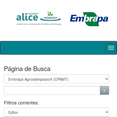
Skip
navigation
Página de Busca
Filtros correntes: