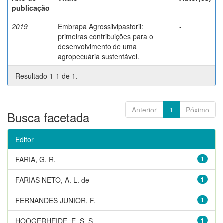
publicação
2019
Embrapa Agrossilvipastoril:
-
primeiras contribuições para o
desenvolvimento de uma
agropecuária sustentável.
Resultado 1-1 de 1.
Anterior
1
Póximo
Busca facetada
Editor
FARIA, G. R.
1
FARIAS NETO, A. L. de
1
FERNANDES JUNIOR, F.
1
HOOGERHEIDE, E. S. S.
1