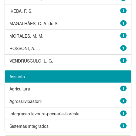
IKEDA, F. S.
1
MAGALHÃES, C. A. de S.
1
MORALES, M. M.
1
ROSSONI, A. L.
1
VENDRUSCULO, L. G.
1
Assunto
Agricultura
1
Agrossilvipastoril
1
Integracao lavoura-pecuaria-floresta
1
Sistemas integrados
1