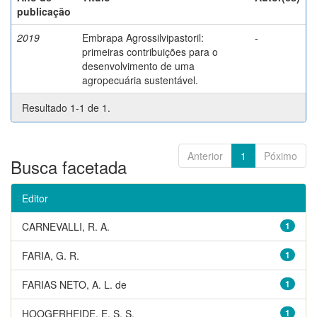
publicação
2019
Embrapa Agrossilvipastoril:
-
primeiras contribuições para o
desenvolvimento de uma
agropecuária sustentável.
Resultado 1-1 de 1.
Anterior
1
Póximo
Busca facetada
Editor
CARNEVALLI, R. A.
1
FARIA, G. R.
1
FARIAS NETO, A. L. de
1
HOOGERHEIDE, E. S. S.
1