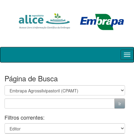
Skip
navigation
Página de Busca
Filtros correntes: