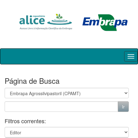
Skip
navigation
Página de Busca
Filtros correntes: