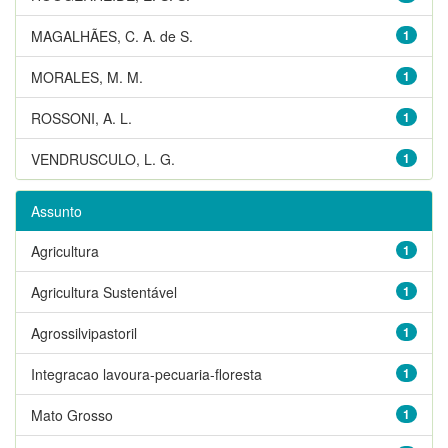
MAGALHÃES, C. A. de S.
1
MORALES, M. M.
1
ROSSONI, A. L.
1
VENDRUSCULO, L. G.
1
Assunto
Agricultura
1
Agricultura Sustentável
1
Agrossilvipastoril
1
Integracao lavoura-pecuaria-floresta
1
Mato Grosso
1