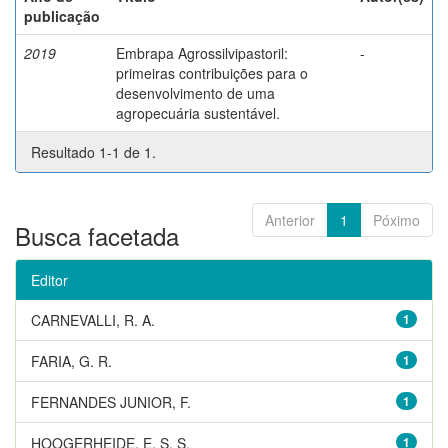
publicação
2019
Embrapa Agrossilvipastoril:
-
primeiras contribuições para o
desenvolvimento de uma
agropecuária sustentável.
Resultado 1-1 de 1.
Anterior
1
Póximo
Busca facetada
Editor
CARNEVALLI, R. A.
1
FARIA, G. R.
1
FERNANDES JUNIOR, F.
1
HOOGERHEIDE, E. S. S.
1