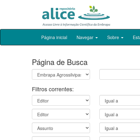
Skip
Página inicial
Navegar
Sobre
Est
navigation
Página de Busca
Filtros correntes: