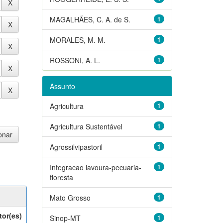
MAGALHÃES, C. A. de S.
1
MORALES, M. M.
1
ROSSONI, A. L.
1
Assunto
Agricultura
1
Agricultura Sustentável
1
Agrossilvipastoril
1
Integracao lavoura-pecuaria-
1
floresta
Mato Grosso
1
tor(es)
Sinop-MT
1