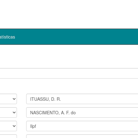
atísticas