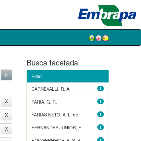
Busca facetada
Editor
CARNEVALLI, R. A.
1
FARIA, G. R.
1
FARIAS NETO, A. L. de
1
FERNANDES JUNIOR, F.
1
HOOGERHEIDE, E. S. S.
1