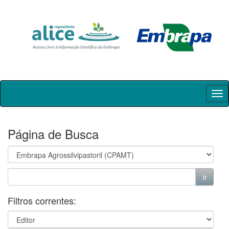
Skip
navigation
Página de Busca
Filtros correntes: