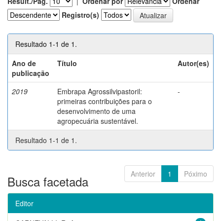
Result./Pág.
|
Ordenar por
Ordenar
Registro(s)
Resultado 1-1 de 1.
Ano de
Título
Autor(es)
publicação
2019
Embrapa Agrossilvipastoril:
-
primeiras contribuições para o
desenvolvimento de uma
agropecuária sustentável.
Resultado 1-1 de 1.
Anterior
1
Póximo
Busca facetada
Editor