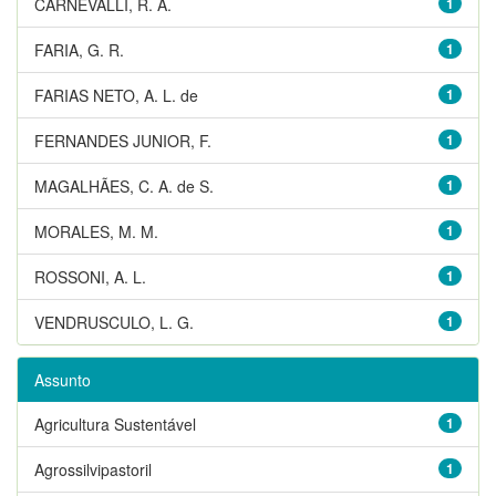
CARNEVALLI, R. A.
1
FARIA, G. R.
1
FARIAS NETO, A. L. de
1
FERNANDES JUNIOR, F.
1
MAGALHÃES, C. A. de S.
1
MORALES, M. M.
1
ROSSONI, A. L.
1
VENDRUSCULO, L. G.
1
Assunto
Agricultura Sustentável
1
Agrossilvipastoril
1