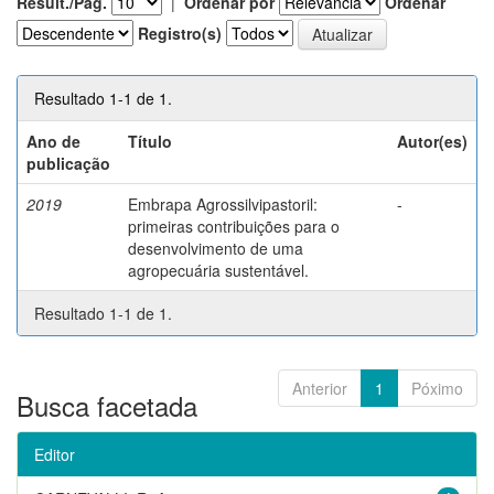
Result./Pág.
|
Ordenar por
Ordenar
Registro(s)
Resultado 1-1 de 1.
Ano de
Título
Autor(es)
publicação
2019
Embrapa Agrossilvipastoril:
-
primeiras contribuições para o
desenvolvimento de uma
agropecuária sustentável.
Resultado 1-1 de 1.
Anterior
1
Póximo
Busca facetada
Editor