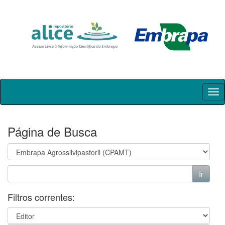
Skip
navigation
Página de Busca
Filtros correntes: