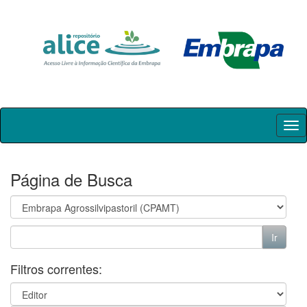
Skip
navigation
Página de Busca
Filtros correntes: