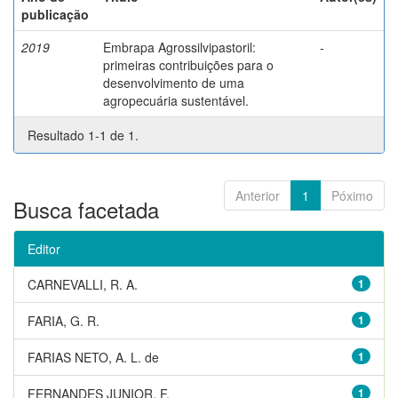
publicação
2019
Embrapa Agrossilvipastoril:
-
primeiras contribuições para o
desenvolvimento de uma
agropecuária sustentável.
Resultado 1-1 de 1.
Anterior
1
Póximo
Busca facetada
Editor
CARNEVALLI, R. A.
1
FARIA, G. R.
1
FARIAS NETO, A. L. de
1
FERNANDES JUNIOR, F.
1