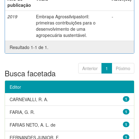
publicação
2019
Embrapa Agrossilvipastoril:
-
primeiras contribuições para o
desenvolvimento de uma
agropecuária sustentável.
Resultado 1-1 de 1.
Anterior
1
Póximo
Busca facetada
Editor
CARNEVALLI, R. A.
1
FARIA, G. R.
1
FARIAS NETO, A. L. de
1
FERNANDES JUNIOR, F.
1