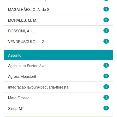
MAGALHÃES, C. A. de S.
1
MORALES, M. M.
1
ROSSONI, A. L.
1
VENDRUSCULO, L. G.
1
Assunto
Agricultura Sustentável
1
Agrossilvipastoril
1
Integracao lavoura-pecuaria-floresta
1
Mato Grosso
1
Sinop-MT
1