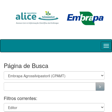
Skip
navigation
Página de Busca
Filtros correntes: